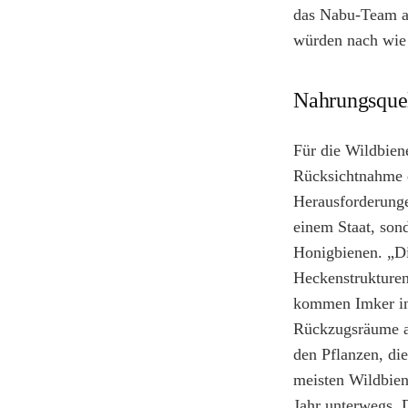
das Nabu-Team au
würden nach wie 
Nahrungsquel
Für die Wildbiene
Rücksichtnahme d
Herausforderunge
einem Staat, son
Honigbienen. „Di
Heckenstrukture
kommen Imker in 
Rückzugsräume au
den Pflanzen, di
meisten Wildbien
Jahr unterwegs. 