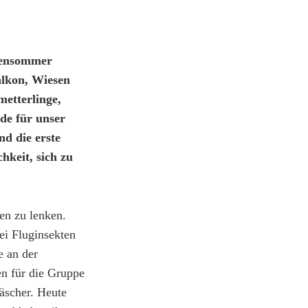
tensommer
alkon, Wiesen
etterlinge,
de für unser
nd die erste
hkeit, sich zu
en zu lenken.
ei Fluginsekten
e an der
en für die Gruppe
äscher. Heute