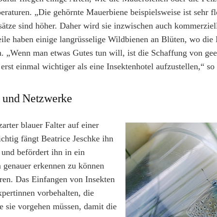
eraturen. „Die gehörnte Mauerbiene beispielsweise ist sehr fl
sätze sind höher. Daher wird sie inzwischen auch kommerzie
teile haben einige langrüsselige Wildbienen an Blüten, wo di
n. „Wenn man etwas Gutes tun will, ist die Schaffung von ge
rst einmal wichtiger als eine Insektenhotel aufzustellen,“ so
 und Netzwerke
arter blauer Falter auf einer
ichtig fängt Beatrice Jeschke ihn
und befördert ihn in ein
n genauer erkennen zu können
eren. Das Einfangen von Insekten
ertinnen vorbehalten, die
e sie vorgehen müssen, damit die