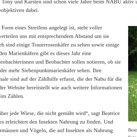
t, Tony und Karsten sind schon viele Jahre beim NABU aktiv 
eobjektiven dabei.
 Form eines Streifens angelegt ist, steht voller
verteilen uns mit entsprechendem Abstand um sie
b sind einige Trauerrosenkäfer zu sehen sowie einige
den Marienkäfern gibt es dieses Jahr eine
eobachterinnen und Beobachter sollen notieren, ob sie
oder mehr Siebenpunktmarienkäfer sehen. Ihre
le sind auf der Zählhilfe erfasst, die der Nabu für die
er Website bereitstellt wie auch weitere Informationen
im Zählen.
ber jede Wiese, die nicht gemäht wird“, sagt Beatrice
es erleichtert den Insekten Nahrung zu finden. Und
rmäusen und Vögeln, die auf Insekten als Nahrung
Beat