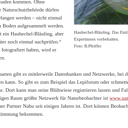
Schaden kommen. Ohne
 Naturschutzbehörde dürfen
efangen werden – nicht einmal
om Boden aufgesammelt werden.
Hauhechel-Bläuling. Das Ein
st ein Hauhechel-Bläuling, aber
Expertinnen vorbehalten.
äter noch einmal nachprüfen.“
Foto: B.Pfeiffer
fotografiert haben, wird er
en.
enarten gibt es mittlerweile Datenbanken und Netzwerke, bei
n kann. So gibt es zum Beispiel das Lepiforum oder schmett
ge. Dort kann man seine Blühwiese registrieren lassen und Fa
igen Raum größte Netzwerk für Naturbeobachter ist
www.nat
her Partner Nabu seit einigen Jahren ist. Dort können Beobach
estimmung bekommen.