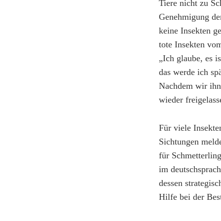
Tiere nicht zu 
Genehmigung der
keine Insekten g
tote Insekten v
„Ich glaube, es i
das werde ich sp
Nachdem wir ihn 
wieder freigelass
Für viele Insekt
Sichtungen melde
für Schmetterlin
im deutschsprach
dessen strategisc
Hilfe bei der B