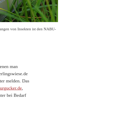
fangen von Insekten ist den NABU-
 denen man
erlingswiese.de
lter melden. Das
urgucker.de
,
ter bei Bedarf