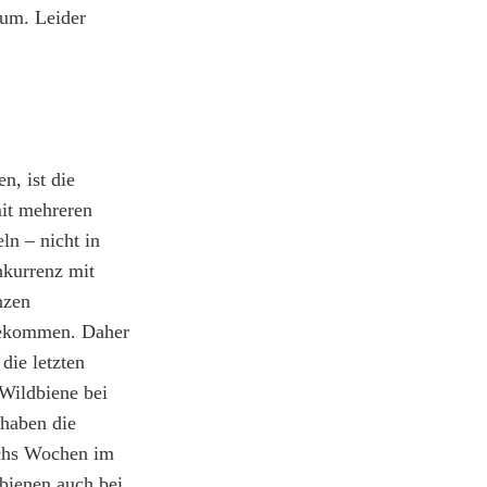
 um. Leider
n, ist die
it mehreren
ln – nicht in
nkurrenz mit
nzen
gekommen. Daher
die letzten
 Wildbiene bei
 haben die
sechs Wochen im
zbienen auch bei