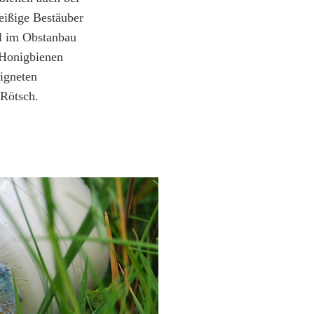
eißige Bestäuber
ll im Obstanbau
e Honigbienen
eigneten
 Rötsch.