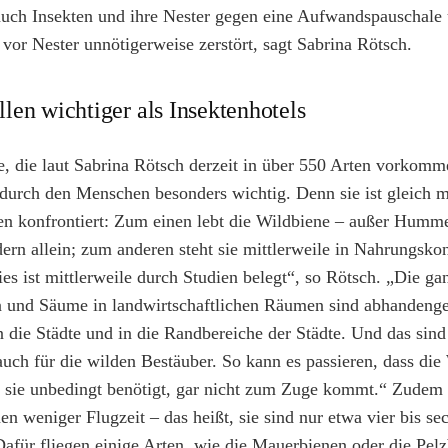
ch Insekten und ihre Nester gegen eine Aufwandspauschale
vor Nester unnötigerweise zerstört, sagt Sabrina Rötsch.
len wichtiger als Insektenhotels
, die laut Sabrina Rötsch derzeit in über 550 Arten vorkomme
urch den Menschen besonders wichtig. Denn sie ist gleich m
n konfrontiert: Zum einen lebt die Wildbiene – außer Humme
dern allein; zum anderen steht sie mittlerweile in Nahrungsko
es ist mittlerweile durch Studien belegt“, so Rötsch. „Die ga
n und Säume in landwirtschaftlichen Räumen sind abhanden
die Städte und in die Randbereiche der Städte. Und das sind 
ch für die wilden Bestäuber. So kann es passieren, dass die
e sie unbedingt benötigt, gar nicht zum Zuge kommt.“ Zudem
en weniger Flugzeit – das heißt, sie sind nur etwa vier bis 
Dafür fliegen einige Arten, wie die Mauerbienen oder die Pel