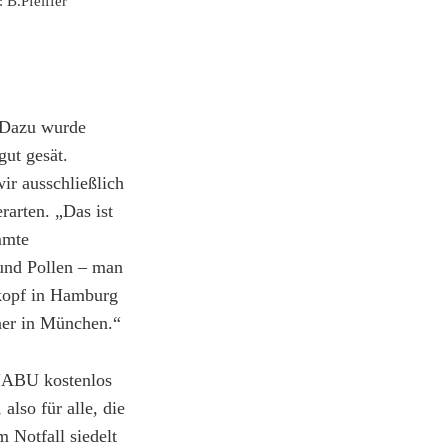
: B.Pfeiffer
. Dazu wurde
gut gesät.
ir ausschließlich
rarten. „Das ist
mmte
 und Pollen – man
nkopf in Hamburg
ner in München.“
 NABU kostenlos
lso für alle, die
m Notfall siedelt