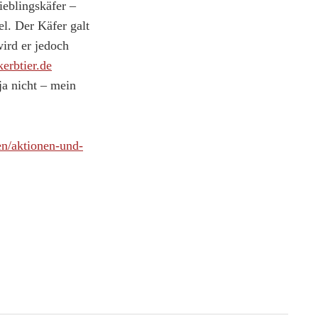
ieblingskäfer –
l. Der Käfer galt
wird er jedoch
erbtier.de
ja nicht – mein
en/aktionen-und-