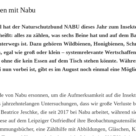
len mit Nabu
l hat der Naturschutzbund NABU dieses Jahr zum Insek
heißt: alles zu zählen, was sechs Beine hat und auf dem B
terwegs ist. Dazu gehören Wildbienen, Honigbienen, Schm
, egal wie groß oder klein – systemrelevante Wertschaffen
, ohne die kein Essen auf dem Tisch stehen könnte. Währe
nun vorbei ist, gibt es im August noch einmal eine Möglic
e von Nabu ersonnen, um die Aufmerksamkeit auf die Insekt
s jahrzehntelangen Untersuchungen, dass wir große Verluste b
Beatrice Jeschke, die seit 2017 bei Nabu arbeitet, während si
ese auf dem Leipziger Ostfriedhof ihre Beobachtungsutensili
timmungsbücher, eine Zählhilfe mit Abbildungen, Gläschen, K