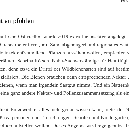
Foto
ut empfohlen
uf dem Ostfriedhof wurde 2019 extra für Insekten angelegt
Grasnarbe entfernt, mit Sand abgemagert und regionales Saat
die insektenfreundliche Pflanzen aussähen wollen, empfehlen w
rläutert Sabrina Rötsch, Nabu-Sachverständige für Hautflügle
ten, denn etwa ein Drittel der Wildbienenarten sind auf besti
ezialisiert. Die Bienen brauchen dann entsprechenden Nektar
edienen, wenn man irgendein Saatgut nimmt. Und ein Natter
 eine ganz andere Nektar- und Pollenzusammensetzung als ei
icht-Eingeweihter alles nicht genau wissen kann, bietet der
Privatpersonen und Einrichtungen, Schulen und Kindergärten, a
ndlich aufstellen wollen. Dieses Angebot wird rege genutzt. I